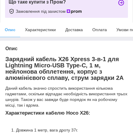
Що таке купити з Пром?
Замовлення під захистом
Опис
Характеристики
Доставка
Оплата
Умови п
Опис
Зарядний кабель X26 Xpress 3-в-1 для
Lightning Micro-USB Type-C, 1 м,
нейлонова обплетення, корпус з
алюмінієвого сплаву, струм зарядки 2А
Даний кабель значно спростить використання кількома
гаджетами, оскільки відпадає необхідність використання трьох
шнурів. Також у вас завжди буде порядок як на робочому
місці, так і вдома.
Характеристики кабелю Hoco X26:
Довжина 1 метр, вага дроту 37г.