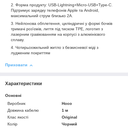
Форма продукту: USB-Lightning+Micro-USB+Type-C.
Підтримує зарядку телефонів Apple та Android,
максимальний струм близько 2А.
Нейлонова обплетення, циліндричні у формі бочків
тримачі роз'ємів, лиття під тиском TPE, логотип з
лазерним гравіюванням на корпусі з алюмінієвого
сплаву.
Чотирьохжильний житло з безкисневої міді з
лудженим покриттям
Приховати
Характеристики
Основні
Виробник
Hoco
Довжина кабелю
1 м
Клас якості
Original
Колір
Чорний