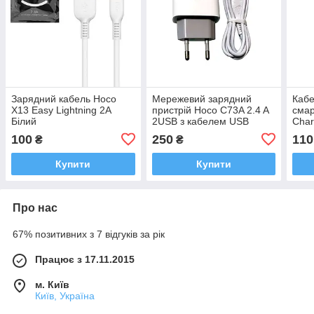
Зарядний кабель Hoco
Мережевий зарядний
Кабе
X13 Easy Lightning 2A
пристрій Hoco C73A 2.4 A
смар
Білий
2USB з кабелем USB
Char
Ligh
100
250
110
₴
₴
Купити
Купити
Про нас
67% позитивних з 7 відгуків за рік
Працює з 17.11.2015
м. Київ
Київ, Україна