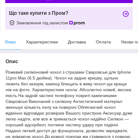
Що таке купити з Пром?
Замовлення під захистом
Опис
Характеристики
Доставка
Оплата
Умови п
Опис
Рожевий силіконовий чохол з стразами Сваровські для Iphone
11pro Max (6.5 дюйма). Чохол на задню кришку, щільно
лежить без зазорів, камінці блищать в живу чохол ще краще
ніж на фото. Характеристики чохла: Абсолютно новий, висока
якість На задній частині телефону покриті камінчиками
Сваровські Виконаний з силікону Антистатичний матеріал
зменшує кількість пилу на поверхні Облягаючий чохол
відмінно відповідає розмірам Вашого пристрою Аксесуар дуже
легко надіти, але все ж тримається чохол надійно Силікон ―
хороший адсорбент, поглине частину удару при падінні
Надано легкий доступ до функціонала, дозволяє заряджати,
не знімаючи чохол До кожної покупки ми ставимося з повною