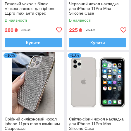
Рожевий чохол з білою
Червоний чохол накладка
м'якою лапкою для iphone
для iPhone 11Pro Max
11pro max анти стрес
Silicone Case
В наявності
В наявності
280
225
₴
₴
350 ₴
250 ₴
Купити
Купити
–10%
–10%
Срібний силіконовий чохол
Світло-сірий чохол накладка
iphone 11pro max з камінням
для iPhone 11Pro Max
Сваровські
Silicone Case