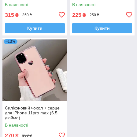
В наявності
В наявності
315
225
₴
₴
350 ₴
250 ₴
Купити
Купити
–10%
Силіконовий чохол + серце
для iPhone 11pro max (6.5
дюйма)
В наявності
270
₴
299 ₴