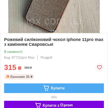
Рожевий силіконовий чохол iphone 11pro max
з камінням Сваровські
В наявності
Код: 877i11pro Max
Роздріб
315
₴
350 ₴
Економія
35 ₴
Купити
або
Купити з