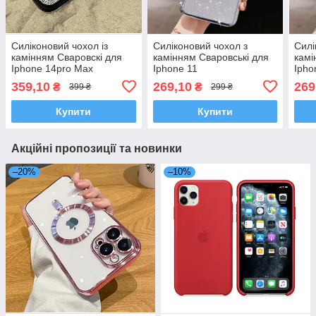
Силіконовий чохол із
Силіконовий чохол з
Силі
камінням Сваровскі для
камінням Сваровські для
камі
Iphone 14pro Max
Iphone 11
Ipho
6.7дюйма
359,10
269,10
269
₴
₴
399 ₴
299 ₴
Купити
Купити
Акційні пропозиції та новинки
–20%
–10%