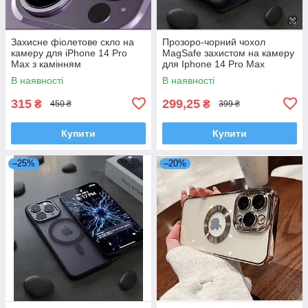
Захисне фіолетове скло на
Прозоро-чорний чохол
камеру для iPhone 14 Pro
MagSafe захистом на камеру
Max з камінням
для Iphone 14 Pro Max
В наявності
В наявності
315
299,25
₴
₴
450 ₴
399 ₴
Купити
Купити
–25%
–20%