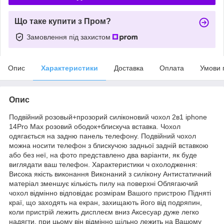
Що таке купити з Пром?
Замовлення під захистом
Опис
Характеристики
Доставка
Оплата
Умови 
Опис
Подвійний розовый+прозорий силіконовий чохол 2в1 iphone
14Pro Max розовий ободок+блискуча вставка. Чохол
одягається на задню панель телефону. Подвійний чохол
можна носити телефон з блискучою задньої задній вставкою
або без неї, на фото представлено два варіанти, як буде
виглядати ваш телефон. Характеристики ч охолодження:
Висока якість виконання Виконаний з силікону Антистатичний
матеріал зменшує кількість пилу на поверхні Облягаючий
чохол відмінно відповідає розмірам Вашого пристрою Підняті
краї, що заходять на екран, захищають його від подряпин,
коли пристрій лежить дисплеєм вниз Аксесуар дуже легко
надягти, при цьому він відмінно щільно лежить на Вашому