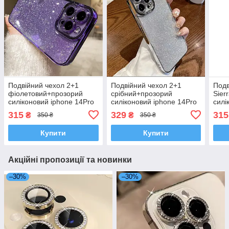
Подвійний чехол 2+1
Подвійний чехол 2+1
Подв
фіолетовий+прозорий
срібний+прозорий
Sier
силіконовий iphone 14Pro
силіконовий iphone 14Pro
силі
Max
Max
Max
315
329
315
₴
₴
350 ₴
350 ₴
Купити
Купити
Акційні пропозиції та новинки
–30%
–30%