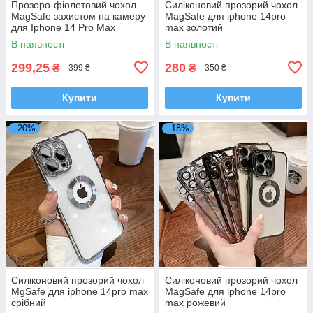
Прозоро-фіолетовий чохол
Силіконовий прозорий чохол
MagSafe захистом на камеру
MagSafe для iphone 14pro
для Iphone 14 Pro Max
max золотий
В наявності
В наявності
299,25
280
₴
₴
399 ₴
350 ₴
Купити
Купити
–20%
–18%
Силіконовий прозорий чохол
Силіконовий прозорий чохол
MgSafe для iphone 14pro max
MagSafe для iphone 14pro
срібний
max рожевий