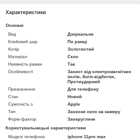
Характеристики
Основні
Вид
Дзеркальна
Клейовий шар
По рамці
Колір
Золотистий
Матеріал
Скло
Наявність рамки
Так
Особливості
Захист від електромагнітних
полів, Анти-відбитки,
Протиударний
Призначення
Для телефону
Стан
Новий
Сумісність з
Apple
Тип
Захисне скло на камеру
Форм-фактор
Заокруглене
Користувальницькі характеристики
Моделі телефона
iphone 11pro max