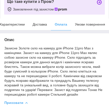
Що таке купити з Пром?
Замовлення під захистом
Характеристики
Доставка
Оплата
Умови повернення
Опис
Захисне Золоте скло на камеру для iPhone 11pro Max з
камінцями. Захист на камеру для iPhone 11pro Max являє
собою захисне скло на камеру iPhone. Скло підходить за
розміром камери для данноі моделі і камінчики яскраво
блистять. Також можна вибрати колір захисного чехла, який
буде сумісний із кольором iPhone. Скло легко клеїться на
камеру та не перешкоджає її роботі. Камінчики від сваровски
будуть яскраво відображати та придадуть Вашему телеону
яскравий та унікальний вид, а головне будуть захищати від
подряпин та ударів! Переваги: Захист від подряпин Тонке Не
перешкоджає роботі камери Стильний дизайн
Приховати