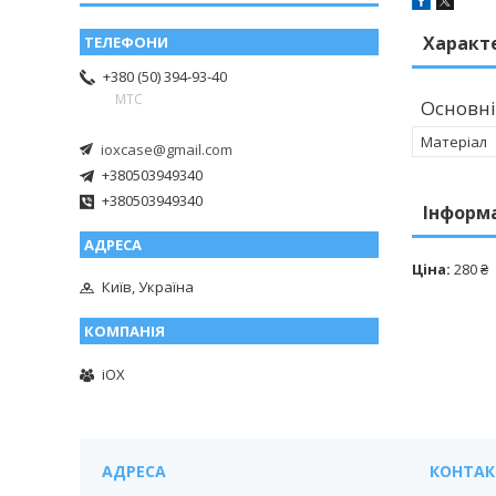
Характ
+380 (50) 394-93-40
МТС
Основні
Матеріал
ioxcase@gmail.com
+380503949340
+380503949340
Інформ
Ціна:
280 ₴
Київ, Україна
iOX