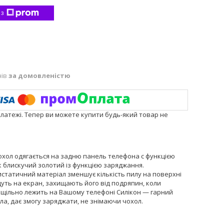
 з
нів
за домовленістю
платежі. Тепер ви можете купити будь-який товар не
охол одягається на задню панель телефона с функцією
 блискучий золотий із функцією заряджання.
истатичний матеріал зменшує кількість пилу на поверхні
дуть на екран, захищають його від подряпин, коли
о щільно лежить на Вашому телефоні Силікон — гарний
ла, дає змогу заряджати, не знімаючи чохол.