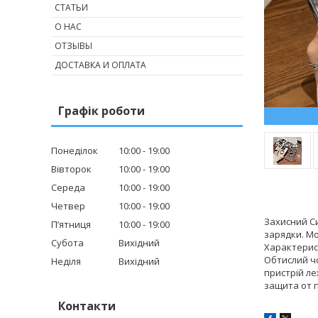
СТАТЬИ
О НАС
ОТЗЫВЫ
ДОСТАВКА И ОПЛАТА
Графік роботи
Понеділок
10:00
19:00
Вівторок
10:00
19:00
Середа
10:00
19:00
Четвер
10:00
19:00
Захисний Си
Пʼятниця
10:00
19:00
зарядки. Мо
Субота
Вихідний
Характерист
Обтислий чо
Неділя
Вихідний
пристрій ле
защита от п
Контакти