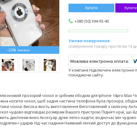
Купити
Купити
+380 (50) 394-93-40
повернення товару протягом 14 д
–20%
У компанії підключені електронні 
покидаючи сайту.
ліконовий прозорий чохол зі срібним ободом для Iphone 14pro Max Ч
жна носити чохол, щоб задня частина телефона була прозора, обідок
ики чохла: Висока якість виготовлення Виготовлений з силікону Ант
хол чудово відповідає розмірам Вашого пристрою Підняті краї, що й
жить дисплеєм вниз Аксесуар дуже легко надіти, водночас він чудов
одряпин і ударів під час падіння Наявний легкий доступ до функціона