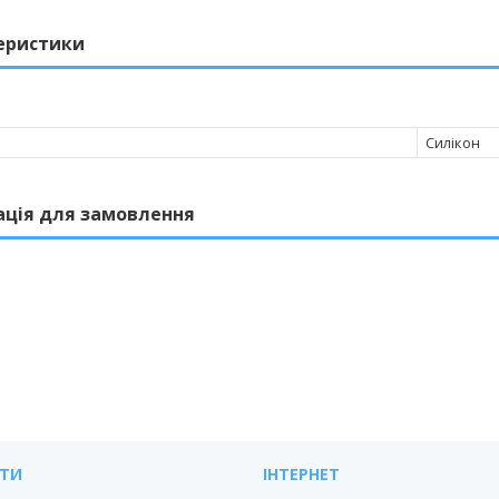
еристики
Силікон
ація для замовлення