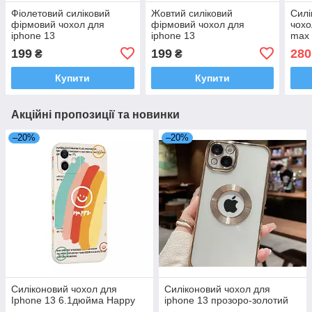
Фіолетовий силіковий
Жовтий силіковий
Силі
фірмовий чохол для
фірмовий чохол для
чохо
iphone 13
iphone 13
max 
199
199
280
₴
₴
Купити
Купити
Акційні пропозиції та новинки
–20%
–20%
Силіконовий чохол для
Силіконовий чохол для
Iphone 13 6.1дюйма Happy
iphone 13 прозоро-золотий