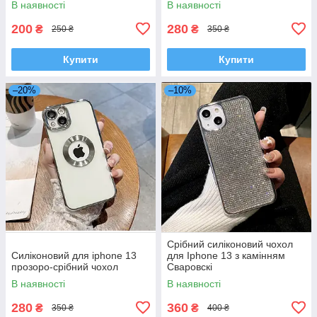
В наявності
В наявності
200
280
₴
₴
250 ₴
350 ₴
Купити
Купити
–20%
–10%
Срібний силіконовий чохол
Силіконовий для iphone 13
для Iphone 13 з камінням
прозоро-срібний чохол
Сваровскі
В наявності
В наявності
280
360
₴
₴
350 ₴
400 ₴