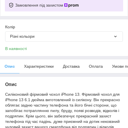
Замовлення під захистом
Колір
Різні кольори
В наявності
Опис
Характеристики
Доставка
Оплата
Умови п
Опис
Силіконовий фірмовий чохол iPhone 13. Фірмовий чохол для
iPhone 13 6.1 дюйма виготовлений із силікону. Він прекрасно
облягає задню частину телефона та його бічні сторони, що
запобігає потраплянню пилу, бруду, появі розводів, відколів і
подряпин. Крім цього, він забезпечує прекрасний захист
телефона під час падінь. дуже приємний на дотик нековзний
чудовий захист вашого смартфона від подряпин і відколів