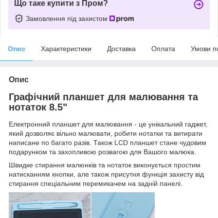
Що таке купити з Пром?
Замовлення під захистом
Опис
Характеристики
Доставка
Оплата
Умови п
Опис
Графічний
п
ланшет для малювання та
нотаток 8.5"
Електронний планшет для малювання - це унікальний гаджет,
який дозволяє вільно малювати, робити нотатки та витирати
написане по багато разів. Також LCD планшет стане чудовим
подарунком та захопливою розвагою для Вашого малюка.
Швидке стирання малюнків та нотаток виконується простим
натисканням кнопки, але також присутня функція захисту від
стирання спеціальним перемикачем на задній панелі.