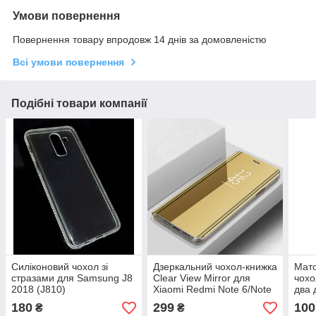
Умови повернення
Повернення товару впродовж 14 днів за домовленістю
Всі умови повернення
Подібні товари компанії
Силіконовий чохол зі
Дзеркальний чохол-книжка
Мато
стразами для Samsung J8
Clear View Mirror для
чохо
2018 (J810)
Xiaomi Redmi Note 6/Note
два 
Pro 6
180
299
100
₴
₴