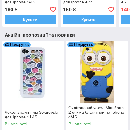
для Iphone 4/4S
для Iphone 4/4S
4S
160
160
140
₴
₴
Купити
Купити
Акційні пропозиції та новинки
Подарунок
Подарунок
Силіконовий чохол Міньйон з
Чохол з камінням Swarovski
2 очима блакитний на Iphone
для Iphone 4 і 4S
4/4S
В наявності
В наявності