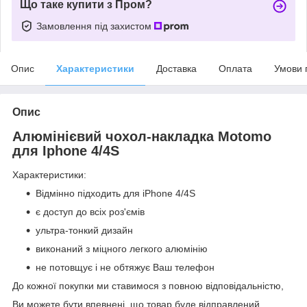
Що таке купити з Пром?
Замовлення під захистом
Опис
Характеристики
Доставка
Оплата
Умови 
Опис
Алюмінієвий чохол-накладка Motomo
для Iphone 4/4S
Характеристики:
Відмінно підходить для iPhone 4/4S
є доступ до всіх роз'ємів
ультра-тонкий дизайн
виконаний з міцного легкого алюмінію
не потовщує і не обтяжує Ваш телефон
До кожної покупки ми ставимося з повною відповідальністю,
Ви можете бути впевнені, що товар буде відправлений