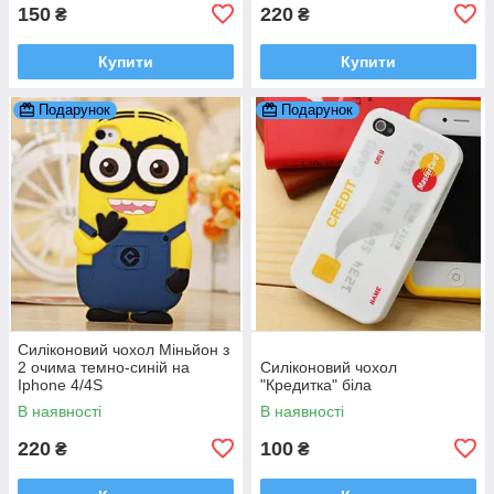
150
220
₴
₴
Купити
Купити
Подарунок
Подарунок
Силіконовий чохол Міньйон з
2 очима темно-синій на
Силіконовий чохол
Iphone 4/4S
"Кредитка" біла
В наявності
В наявності
220
100
₴
₴