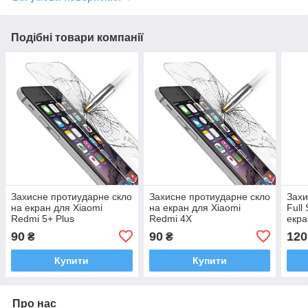
Подібні товари компанії
Захисне протиударне скло
Захисне протиударне скло
Захи
на екран для Xiaomi
на екран для Xiaomi
Full
Redmi 5+ Plus
Redmi 4X
екра
4X
90
90
120
₴
₴
Купити
Купити
Про нас