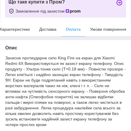
Що таке купити з Пром?
Замовлення під захистом
Характеристики
Доставка
Оплата
Умови повернення
Опис
Захисне протиударне скло King Fire на екран для Xiaomi
Redmi 4X Використовується як захист екрану телефону. Опис
продукту - Ультра-тонке скло (T≈0.18 мм) - Повністю прозоре -
Легко клеїться і надійно захищає екран телефону - Твердість:
9H. Екран не буде подряпаний навіть з використанням
жорстких матеріалів таких як ніж, ключі і т. п. - Скло не
впливає на чутливість сенсорного екрану. - Поверхня обробка
анти-нафта (Олеофобне покриття) не залишає відбитки
пальців і жирні плями на поверхні, а також легко чиститься в
разі забруднення. Легка процедура наклейки скла всього за
кілька хвилин дозволить навіть простому користувачеві без
зусиль встановити надійний захист екрану телефону за
чотири простих кроки