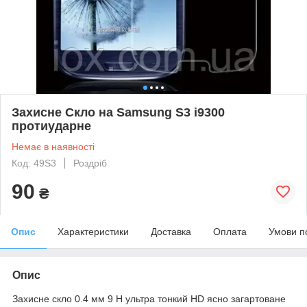
Захисне Скло на Samsung S3 i9300
протиударне
Немає в наявності
Код: 49S3
Роздріб
90
₴
Опис
Характеристики
Доставка
Оплата
Умови п
Опис
Захисне скло 0.4 мм 9 H ультра тонкий HD ясно загартоване