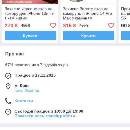
Захисне червоне скло на
Захисне Золоте скло на
Прот
камеру для iPhone 12mini
камеру для iPhone 14 Pro
на д
з камінцями
Max з камінням
S6
270
315
90
₴
₴
450 ₴
450 ₴
Купити
Купити
Про нас
67% позитивних з 7 відгуків за рік
Працює з 17.11.2015
м. Київ
Київ, Україна
Контакти
Сьогодні працює з 10:00 до 19:00
Показати весь графік роботи