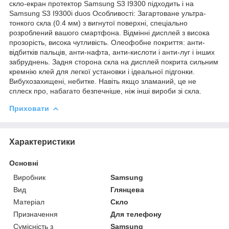
скло-екран протектор Samsung S3 I9300 підходить і на
Samsung S3 I9300i duos Особливості: Загартоване ультра-
тонкого скла (0.4 мм) з вигнутої поверхні, спеціально
розроблений вашого смартфона. Відмінні дисплей з висока
прозорість, висока чутливість. Олеофобне покриття: анти-
відбитків пальців, анти-нафта, анти-кислоти і анти-луг і інших
забруднень. Задня сторона скла на дисплей покрита сильним
кремнію клей для легкої установки і ідеальної підгонки.
Вибухозахищені, небитке. Навіть якщо зламаний, це не
сплеск про, набагато безпечніше, ніж інші вироби зі скла.
Приховати
Характеристики
Основні
Виробник
Samsung
Вид
Глянцева
Матеріал
Скло
Призначення
Для телефону
Сумісність з
Samsung