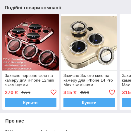
Подібні товари компанії
Захисне червоне скло на
Захисне Золоте скло на
Захи
камеру для iPhone 12mini
камеру для iPhone 14 Pro
каме
з камінцями
Max з камінням
Max 
270
315
315
₴
₴
450 ₴
450 ₴
Купити
Купити
Про нас