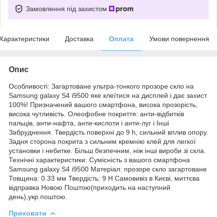
Замовлення під захистом
Характеристики
Доставка
Оплата
Умови повернення
Опис
Особливості: Загартоване ультра-тонкого прозоре скло на
Samsung galaxy S4 i9500 яке клеїтися на дисплей і дає захист
100%! Призначений вашого смартфона, висока прозорість,
висока чутливість. Олеофобне покриття: анти-відбитків
пальців, анти-нафта, анти-кислоти і анти-луг і Інші
Забруднення. Твердість поверхні до 9 h, сильний вплив опору.
Задня сторона покрита з сильним кремнію клей для легкої
установки і небитке. Більш безпечним, ніж інші вироби зі скла.
Технічні характеристики: Сумісність з вашого смартфона
Samsung galaxy S4 i9500 Матеріал: прозоре скло загартоване
Товщина: 0.33 мм Твердість: 9 H Самовивіз в Києві, миттєва
відправка Новою Поштою(приходить на наступний
день),укр.поштою.
Приховати