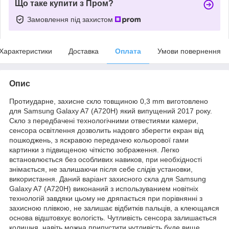
Що таке купити з Пром?
Замовлення під захистом
Характеристики
Доставка
Оплата
Умови повернення
Опис
Протиударне, захисне скло товщиною 0,3 mm виготовлено
для Samsung Galaxy A7 (A720H) який випущений 2017 року.
Скло з передбачені технологічними отвестиями камери,
сенсора освітлення дозволить надовго зберегти екран від
пошкоджень, з яскравою передачею кольорової гами
картинки з підвищеною чіткістю зображення. Легко
встановлюється без особливих навиков, при необхідності
знімається, не залишаючи після себе слідів установки,
використання. Даний варіант захисного скла для Samsung
Galaxy A7 (A720H) виконаний з используванием новітніх
технологій завдяки цьому не дряпається при порівнянні з
захисною плівкою, не залишає відбитків пальців, а клеющаяся
основа відштовхує вологість. Чутливість сенсора залишається
колишня, навіть можна припустити чутливість буде вище