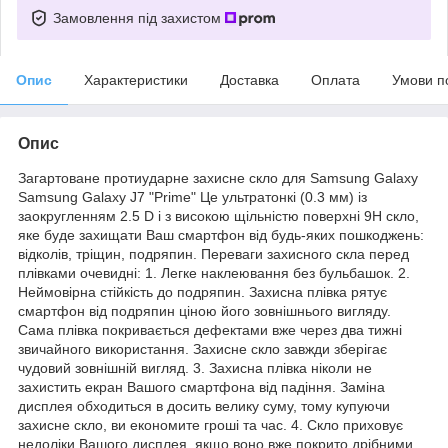
Замовлення під захистом
Опис
Характеристики
Доставка
Оплата
Умови п
Опис
Загартоване протиударне захисне скло для Samsung Galaxy
Samsung Galaxy J7 "Prime" Це ультратонкі (0.3 мм) із
заокругленням 2.5 D і з високою щільністю поверхні 9Н скло,
яке буде захищати Ваш смартфон від будь-яких пошкоджень:
відколів, тріщин, подряпин. Переваги захисного скла перед
плівками очевидні: 1. Легке наклеювання без бульбашок. 2.
Неймовірна стійкість до подряпин. Захисна плівка рятує
смартфон від подряпин ціною його зовнішнього вигляду.
Сама плівка покривається дефектами вже через два тижні
звичайного використання. Захисне скло завжди зберігає
чудовий зовнішній вигляд. 3. Захисна плівка ніколи не
захистить екран Вашого смартфона від падіння. Заміна
дисплея обходиться в досить велику суму, тому купуючи
захисне скло, ви економите гроші та час. 4. Скло приховує
недоліки Вашого дисплея, якщо воно вже покрито дрібними