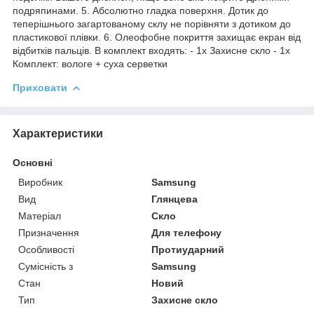
подряпинами. 5. Абсолютно гладка поверхня. Дотик до
теперішнього загартованому склу не порівняти з дотиком до
пластикової плівки. 6. Олеофобне покриття захищає екран від
відбитків пальців. В комплект входять: - 1х Захисне скло - 1х
Комплект: вологе + суха серветки
Приховати
Характеристики
Основні
Виробник
Samsung
Вид
Глянцева
Матеріал
Скло
Призначення
Для телефону
Особливості
Протиударний
Сумісність з
Samsung
Стан
Новий
Тип
Захисне скло