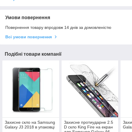
Умови повернення
Повернення товару впродовж 14 днів за домовленістю
Всі умови повернення
Подібні товари компанії
Захисне скло на Samsung
Захисне протиударне 2.5
Захи
Galaxy J3 2018 в упаковці
D скло King Fire на екран
Gala
для Samsung Galaxy A6