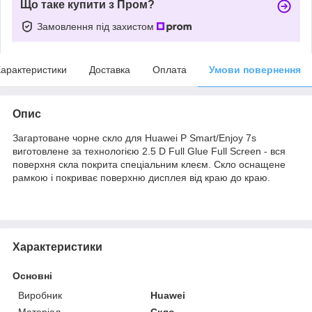
Що таке купити з Пром?
Замовлення під захистом
арактеристики
Доставка
Оплата
Умови повернення
Опис
Загартоване чорне скло для Huawei P Smart/Enjoy 7s
виготовлене за технологією 2.5 D Full Glue Full Screen - вся
поверхня скла покрита спеціальним клеєм. Скло оснащене
рамкою і покриває поверхню дисплея від краю до краю.
Характеристики
Основні
Виробник
Huawei
Матеріал
Скло