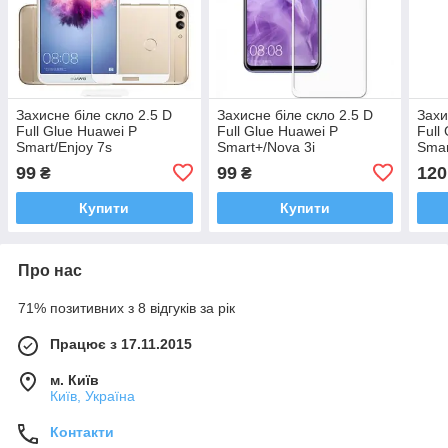
Захисне біле скло 2.5 D
Захисне біле скло 2.5 D
Захи
Full Glue Huawei P
Full Glue Huawei P
Full
Smart/Enjoy 7s
Smart+/Nova 3i
Smar
99
99
120
₴
₴
Купити
Купити
Про нас
71% позитивних з 8 відгуків за рік
Працює з 17.11.2015
м. Київ
Київ, Україна
Контакти