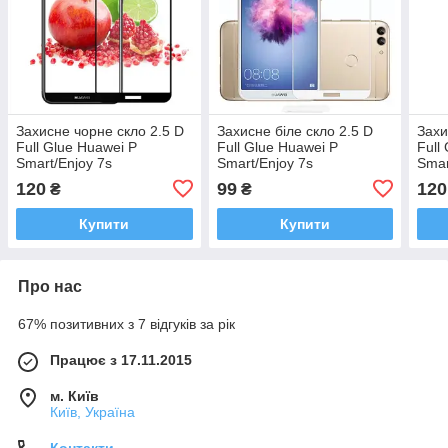
Захисне чорне скло 2.5 D
Захисне біле скло 2.5 D
Захи
Full Glue Huawei P
Full Glue Huawei P
Full
Smart/Enjoy 7s
Smart/Enjoy 7s
Smar
120
99
120
₴
₴
Купити
Купити
Про нас
67% позитивних з 7 відгуків за рік
Працює з 17.11.2015
м. Київ
Київ, Україна
Контакти