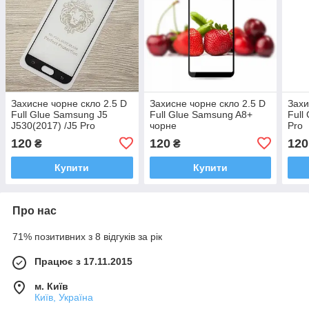
Захисне чорне скло 2.5 D
Захисне чорне скло 2.5 D
Захи
Full Glue Samsung J5
Full Glue Samsung A8+
Full
J530(2017) /J5 Pro
чорне
Pro
120
120
120
₴
₴
Купити
Купити
Про нас
71% позитивних з 8 відгуків за рік
Працює з 17.11.2015
м. Київ
Київ, Україна