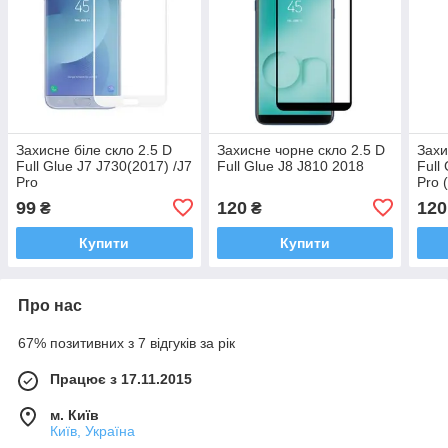
Захисне біле скло 2.5 D
Захисне чорне скло 2.5 D
Захи
Full Glue J7 J730(2017) /J7
Full Glue J8 J810 2018
Full
Pro
Pro 
99
120
120
₴
₴
Купити
Купити
Про нас
67% позитивних з 7 відгуків за рік
Працює з 17.11.2015
м. Київ
Київ, Україна