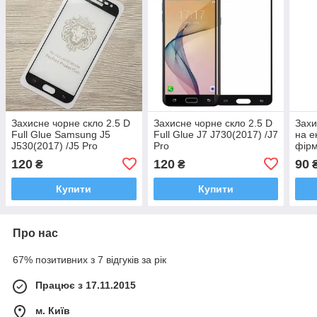
Захисне чорне скло 2.5 D
Захисне чорне скло 2.5 D
Захи
Full Glue Samsung J5
Full Glue J7 J730(2017) /J7
на е
J530(2017) /J5 Pro
Pro
фірм
Sams
120
120
90
₴
₴
Купити
Купити
Про нас
67% позитивних з 7 відгуків за рік
Працює з 17.11.2015
м. Київ