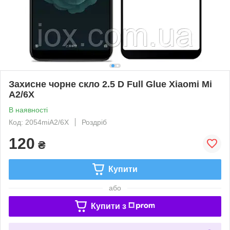
Захисне чорне скло 2.5 D Full Glue Xiaomi Mi
A2/6X
В наявності
Код: 2054miA2/6X
Роздріб
120
₴
Купити
або
Купити з