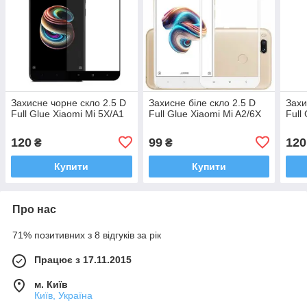
Захисне чорне скло 2.5 D
Захисне біле скло 2.5 D
Захи
Full Glue Xiaomi Mi 5X/A1
Full Glue Xiaomi Mi A2/6X
Full
120
99
120
₴
₴
Купити
Купити
Про нас
71% позитивних з 8 відгуків за рік
Працює з 17.11.2015
м. Київ
Київ, Україна