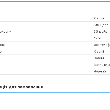
Xiaomi
Глянцева
 екрану
5.5 дюйм
Скло
ння
Для телеф
 з
Xiaomi
Новий
Захисне с
Чорний
ація для замовлення