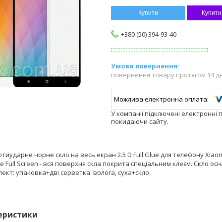
Купити
Купити
+380 (50) 394-93-40
повернення товару протягом 14 д
У компанії підключені електронні 
покидаючи сайту.
тиударне чорне скло на весь екран 2.5 D Full Glue для телефону Xiaom
Glue Full Screen - вся поверхня скла покрита спеціальним клеєм. Скло
ект: упаковка+дві серветка: волога, суха+скло.
еристики