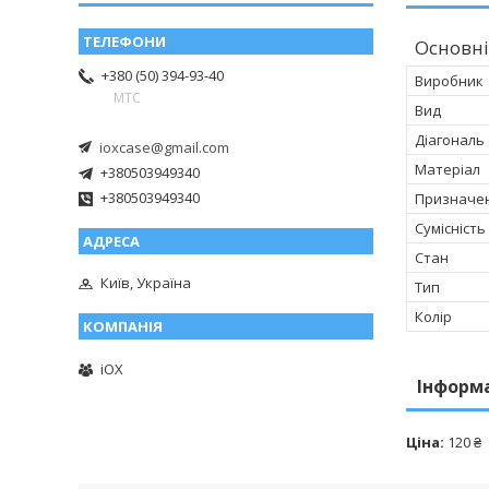
Основні
+380 (50) 394-93-40
Виробник
МТС
Вид
Діагональ
ioxcase@gmail.com
Матеріал
+380503949340
+380503949340
Призначе
Сумісність
Стан
Київ, Україна
Тип
Колір
iOX
Інформ
Ціна:
120 ₴