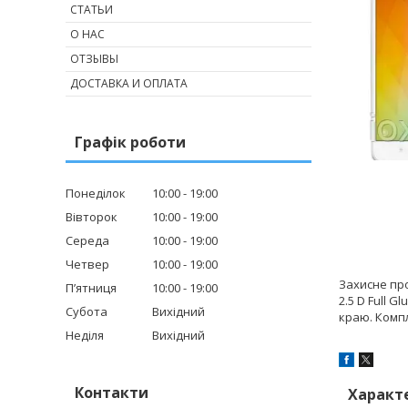
СТАТЬИ
О НАС
ОТЗЫВЫ
ДОСТАВКА И ОПЛАТА
Графік роботи
Понеділок
10:00
19:00
Вівторок
10:00
19:00
Середа
10:00
19:00
Четвер
10:00
19:00
Захисне про
Пʼятниця
10:00
19:00
2.5 D Full 
Субота
Вихідний
краю. Компл
Неділя
Вихідний
Контакти
Характ