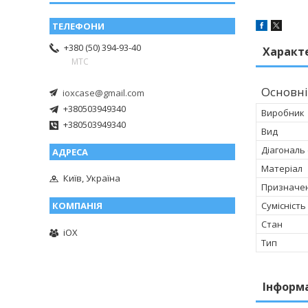
+380 (50) 394-93-40
Характ
МТС
Основні
ioxcase@gmail.com
+380503949340
Виробник
+380503949340
Вид
Діагональ
Матеріал
Київ, Україна
Призначе
Сумісність
Стан
iOX
Тип
Інформ