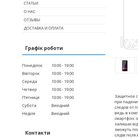
СТАТЬИ
О НАС
ОТЗЫВЫ
ДОСТАВКА И ОПЛАТА
Графік роботи
Понеділок
10:00
19:00
Вівторок
10:00
19:00
Середа
10:00
19:00
Четвер
10:00
19:00
Защитное ст
Пʼятниця
10:00
19:00
при падени
Субота
Вихідний
следов от 
ведь в комп
Неділя
Вихідний
смартфон. о
залишає від
зможуть пош
Контакти
слідів післ