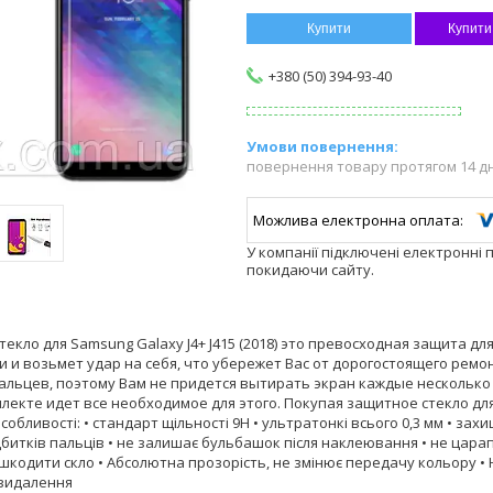
Купити
Купити
+380 (50) 394-93-40
повернення товару протягом 14 д
У компанії підключені електронні 
покидаючи сайту.
екло для Samsung Galaxy J4+ J415 (2018) это превосходная защита д
и и возьмет удар на себя, что убережет Вас от дорогостоящего ремо
пальцев, поэтому Вам не придется вытирать экран каждые несколько
лекте идет все необходимое для этого. Покупая защитное стекло для с
собливості: • стандарт щільності 9H • ультратонкі всього 0,3 мм • зах
битків пальців • не залишає бульбашок після наклеювання • не царап
кодити скло • Абсолютна прозорість, не змінює передачу кольору • 
я видалення