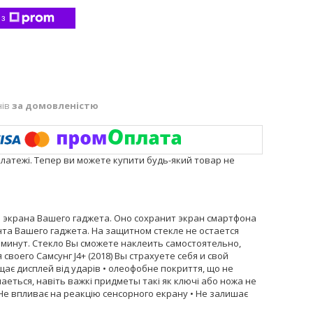
 з
нів
за домовленістю
платежі. Тепер ви можете купити будь-який товар не
ля экрана Вашего гаджета. Оно сохранит экран смартфона
нта Вашего гаджета. На защитном стекле не остается
 минут. Стекло Вы сможете наклеить самостоятельно,
воего Самсунг J4+ (2018) Вы страхуете себя и свой
ищає дисплей від ударів • олеофобне покриття, що не
аеться, навіть важкі придметы такі як ключі або ножа не
Не впливає на реакцію сенсорного екрану • Не залишає