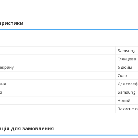
еристики
Samsung
Глянцева
 екрану
6 дюйм
Скло
ння
Для телеф
 з
Samsung
Новий
Захисне с
ація для замовлення