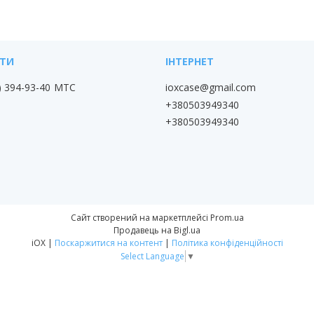
) 394-93-40
МТС
ioxcase@gmail.com
+380503949340
+380503949340
Сайт створений на маркетплейсі
Prom.ua
Продавець на Bigl.ua
iOX |
Поскаржитися на контент
|
Політика конфіденційності
Select Language
▼