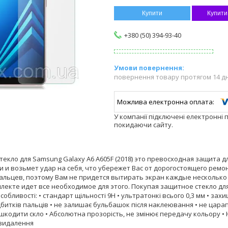
Купити
Купити
+380 (50) 394-93-40
повернення товару протягом 14 д
У компанії підключені електронні 
покидаючи сайту.
текло для Samsung Galaxy A6 A605F (2018) это превосходная защита 
и и возьмет удар на себя, что убережет Вас от дорогостоящего ремо
пальцев, поэтому Вам не придется вытирать экран каждые несколько
лекте идет все необходимое для этого. Покупая защитное стекло для 
собливості: • стандарт щільності 9H • ультратонкі всього 0,3 мм • зах
битків пальців • не залишає бульбашок після наклеювання • не царап
кодити скло • Абсолютна прозорість, не змінює передачу кольору • 
я видалення