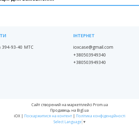
) 394-93-40
МТС
ioxcase@gmail.com
+380503949340
+380503949340
Сайт створений на маркетплейсі
Prom.ua
Продавець на Bigl.ua
iOX |
Поскаржитися на контент
|
Політика конфіденційності
Select Language
▼