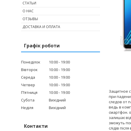
СТАТЬИ
О НАС
ОТЗЫВЫ
ДОСТАВКА И ОПЛАТА
Графік роботи
Понеділок
10:00
19:00
Вівторок
10:00
19:00
Середа
10:00
19:00
Четвер
10:00
19:00
Защитное с
Пʼятниця
10:00
19:00
при падени
Субота
Вихідний
следов от 
ведь в комп
Неділя
Вихідний
смартфон. о
залишає від
зможуть пош
Контакти
слідів післ