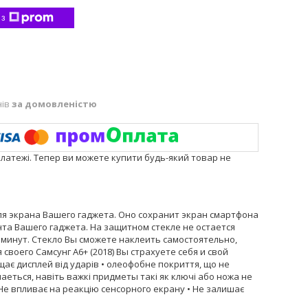
 з
нів
за домовленістю
платежі. Тепер ви можете купити будь-який товар не
для экрана Вашего гаджета. Оно сохранит экран смартфона
нта Вашего гаджета. На защитном стекле не остается
 минут. Стекло Вы сможете наклеить самостоятельно,
своего Самсунг A6+ (2018) Вы страхуете себя и свой
ищає дисплей від ударів • олеофобне покриття, що не
аеться, навіть важкі придметы такі як ключі або ножа не
Не впливає на реакцію сенсорного екрану • Не залишає