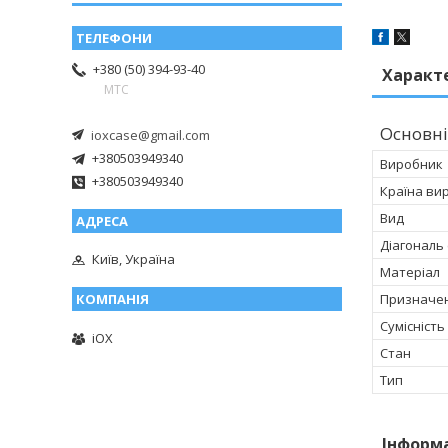
+380 (50) 394-93-40
Характ
МТС
Основні
ioxcase@gmail.com
+380503949340
Виробник
+380503949340
Країна ви
Вид
Діагональ
Київ, Україна
Матеріал
Призначе
Сумісність
iOX
Стан
Тип
Інформ