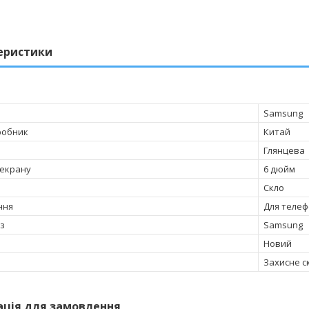
еристики
Samsung
робник
Китай
Глянцева
 екрану
6 дюйм
Скло
ння
Для телеф
 з
Samsung
Новий
Захисне с
ація для замовлення