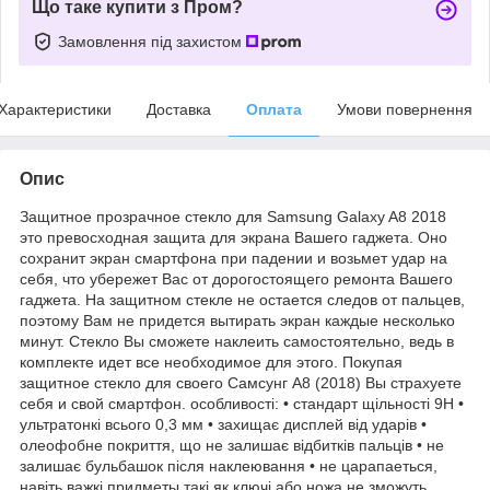
Що таке купити з Пром?
Замовлення під захистом
Характеристики
Доставка
Оплата
Умови повернення
Опис
Защитное прозрачное стекло для Samsung Galaxy A8 2018
это превосходная защита для экрана Вашего гаджета. Оно
сохранит экран смартфона при падении и возьмет удар на
себя, что убережет Вас от дорогостоящего ремонта Вашего
гаджета. На защитном стекле не остается следов от пальцев,
поэтому Вам не придется вытирать экран каждые несколько
минут. Стекло Вы сможете наклеить самостоятельно, ведь в
комплекте идет все необходимое для этого. Покупая
защитное стекло для своего Самсунг A8 (2018) Вы страхуете
себя и свой смартфон. особливості: • стандарт щільності 9H •
ультратонкі всього 0,3 мм • захищає дисплей від ударів •
олеофобне покриття, що не залишає відбитків пальців • не
залишає бульбашок після наклеювання • не царапаеться,
навіть важкі придметы такі як ключі або ножа не зможуть