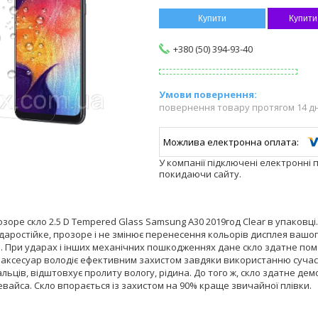
Купити
Купити
+380 (50) 394-93-40
повернення товару протягом 14 д
У компанії підключені електронні 
покидаючи сайту.
зоре скло 2.5 D Tempered Glass Samsung A30 2019год Clear в упаковці
ударостійке, прозоре і не змінює перенесення кольорів дисплея вашого
я. При ударах і інших механічних пошкодженнях дане скло здатне пом
аксесуар володіє ефективним захистом завдяки використанню сучасн
альців, відштовхує пролиту вологу, рідина. До того ж, скло здатне де
евайса. Скло впорається із захистом на 90% краще звичайної плівки.