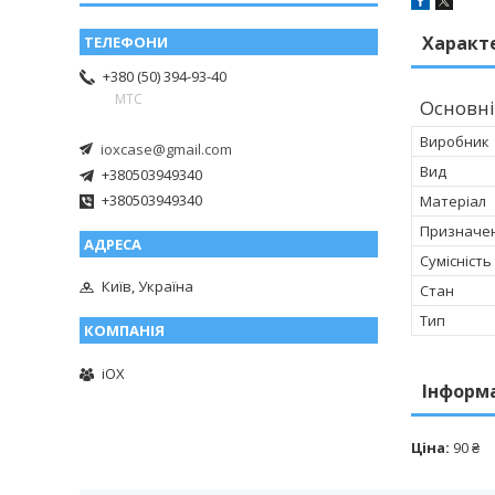
Характ
+380 (50) 394-93-40
МТС
Основні
Виробник
ioxcase@gmail.com
Вид
+380503949340
+380503949340
Матеріал
Призначе
Сумісність
Київ, Україна
Стан
Тип
iOX
Інформ
Ціна:
90 ₴