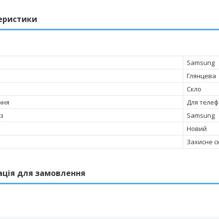
еристики
Samsung
Глянцева
Скло
ння
Для телеф
 з
Samsung
Новий
Захисне с
ація для замовлення