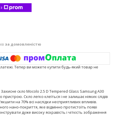
 з
нів
за домовленістю
платежі. Тепер ви можете купити будь-який товар не
. Захисне скло Mocolo 2.5 D Tempered Glass Samsung A30
 пристрою. Скло легко клеїться і не залишає ніяких слідів
'якшити на 70% всі наслідки несприятливих впливів.
ого нано-покриття, яке відмінно протистоїть появі
монструвати дуже високу яскравість і чіткість зображення