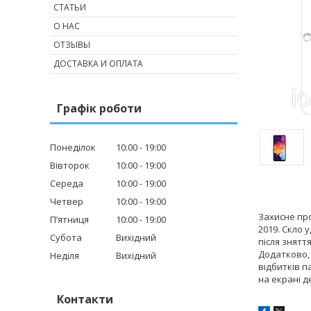
СТАТЬИ
О НАС
ОТЗЫВЫ
ДОСТАВКА И ОПЛАТА
Графік роботи
Понеділок
10:00
19:00
Вівторок
10:00
19:00
Середа
10:00
19:00
Четвер
10:00
19:00
Захисне про
Пʼятниця
10:00
19:00
2019. Скло 
Субота
Вихідний
після знятт
Додатково, 
Неділя
Вихідний
відбитків п
на екрані д
Контакти