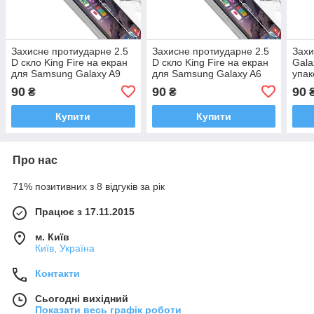
Захисне протиударне 2.5
Захисне протиударне 2.5
Захи
D скло King Fire на екран
D скло King Fire на екран
Gala
для Samsung Galaxy A9
для Samsung Galaxy A6
упак
2018 / A920
2018 / J6 2018
90
90
90
₴
₴
Купити
Купити
Про нас
71% позитивних з 8 відгуків за рік
Працює з 17.11.2015
м. Київ
Київ, Україна
Контакти
Сьогодні вихідний
Показати весь графік роботи