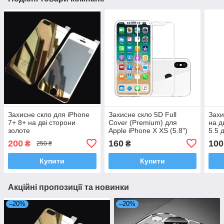
Захисне скло для iPhone
Захисне скло 5D Full
Захи
7+ 8+ на дві сторони
Cover (Premium) для
на д
золоте
Apple iPhone X XS (5.8")
5.5 
біле
200
160
100
₴
₴
250 ₴
Купити
Купити
Акційні пропозиції та новинки
–20%
–20%