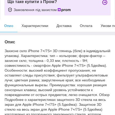
Що таке купити з Пром?
Замовлення під захистом
Опис
Характеристики
Доставка
Оплата
Умови п
Опис
Захисне скло iPhone 7+/7S+ 3D глянець (біле) в індивідуальній
упаковці. Характеристика: тип – кольорове; форм-фактор –
захисне скло; толщина - 0,33 мм; плотность - 9Н;
совместимость - смартфон Apple iPhone 7+/7S+ (5.5дюйма).
Особенности: высокий коэффициент пропускания; не
оставляет следы присутствия; фильтрует ультрафиолетовые
лучи; цветная рамка; закругленные края; все необходимые
функциональные вырезы. Преимущества: хорошая реакция
сенсорных клавиш; высокий уровень устойчивости к
повреждениям от острых предметов; легко очищается. Обзор
Подробнее о характеристиках защитного 3D стекла на весь
экран для Apple iPhone 7+/7S+ (5.5дюйма): Защитное 3D
стекло на весь экран для Apple iPhone 7+/7S+ (5.5дюйма)
изготовлено из прозрачного закаленного стекла, которое