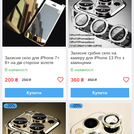
Захисне срібне скло на
Захисне скло для iPhone 7+
камеру для iPhone 13 Pro з
8+ на дві сторони золоте
камінцями
В наявності
В наявності
200
360
₴
₴
250 ₴
450 ₴
Купити
Купити
–20%
–20%