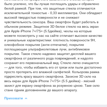
было усилено, что бы лучше поглощать удары и обрамлено
белой рамкой. При том, что защитные стекла отличаются
исключительной тонкостью - 0,33 миллиметра. Они обладают
высокой твердостью поверхности и не снижают
чувствительность сенсора. Ваш смартфон будет работать в
обычном режиме. Защитное 3D белое стекло на весь экран
для Apple iPhone 7+/7S+ (5.5дюйма), чехлы на которые
можете посмотреть у нас на сайте отличает высокое качество
и уникальные характеристики: плотность поверхности 9Н,
олеофобное покрытие (анти-отпечатки), покрытие
поглощающее ультрафиолетовые лучи, антибликовое
покрытие. Такое стекло надежно защитит дисплей вашего
смартфона от различного рода повреждений, и надолго
сохранит его первоначальный вид. Стекло легко очищается
— для того, чтобы избавить его от грязи или пыли достаточно
просто протереть его влажной салфеткой. Кольорова рамка
підкреслить красу вашого смартфона. Захисне 3D скло на
весь екран для Apple iPhone 7+/7S+ (5.5 дюйма) - якісний
захист для екрану смартфона за розумною ціною. Таке скло
стане гідним доповненням до вашого апарату.
Приховати