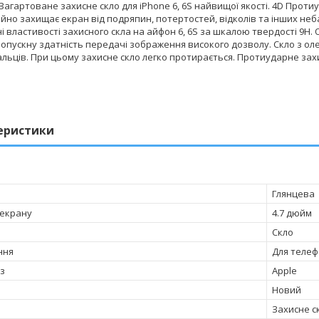
Загартоване захисне скло для iPhone 6, 6S найвищої якості. 4D Прот
ійно захищає екран від подряпин, потертостей, відколів та інших н
 властивості захисного скла на айфон 6, 6S за шкалою твердості 9H
опускну здатність передачі зображення високого дозволу. Скло з ол
альців. При цьому захисне скло легко протирається. Протиударне зах
еристики
Глянцева
 екрану
4.7 дюйм
Скло
ння
Для телеф
 з
Apple
Новий
Захисне с