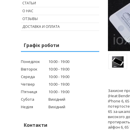
СТАТЬИ
О НАС
ОТЗЫВЫ
ДОСТАВКА И ОПЛАТА
Графік роботи
Понеділок
10:00
19:00
Вівторок
10:00
19:00
Середа
10:00
19:00
Четвер
10:00
19:00
Захисне пр
Пʼятниця
10:00
19:00
(Heat Bendi
Субота
Вихідний
iPhone 6, 6
потертостей
Неділя
Вихідний
6S за шкал
високого до
протираєть
Контакти
айфон 6, 6S