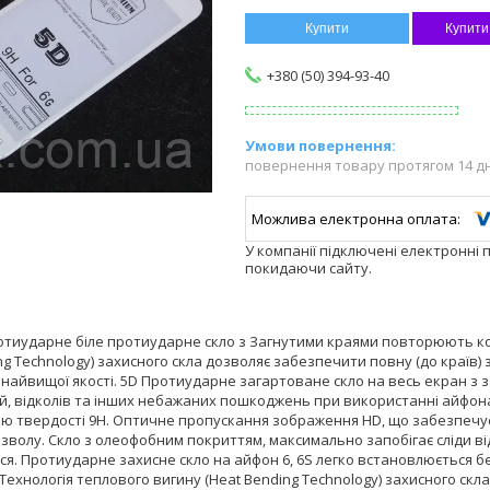
Купити
Купити
+380 (50) 394-93-40
повернення товару протягом 14 д
У компанії підключені електронні 
покидаючи сайту.
отиударне біле протиударне скло з Загнутими краями повторюють ко
ng Technology) захисного скла дозволяє забезпечити повну (до країв)
S найвищої якості. 5D Протиударне загартоване скло на весь екран з
, відколів та інших небажаних пошкоджень при використанні айфона 
ою твердості 9H. Оптичне пропускання зображення HD, що забезпечу
зволу. Скло з олеофобним покриттям, максимально запобігає сліди ві
ся. Протиударне захисне скло на айфон 6, 6S легко встановлюється 
 Технологія теплового вигину (Heat Bending Technology) захисного скл