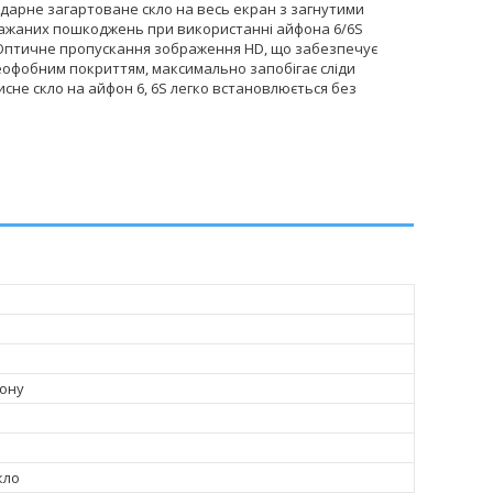
иударне загартоване скло на весь екран з загнутими
ебажаних пошкоджень при використанні айфона 6/6S
. Оптичне пропускання зображення HD, що забезпечує
еофобним покриттям, максимально запобігає сліди
исне скло на айфон 6, 6S легко встановлюється без
ону
кло