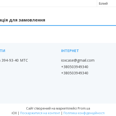
Білий
ація для замовлення
) 394-93-40
МТС
ioxcase@gmail.com
+380503949340
+380503949340
Сайт створений на маркетплейсі
Prom.ua
iOX |
Поскаржитися на контент
|
Політика конфіденційності