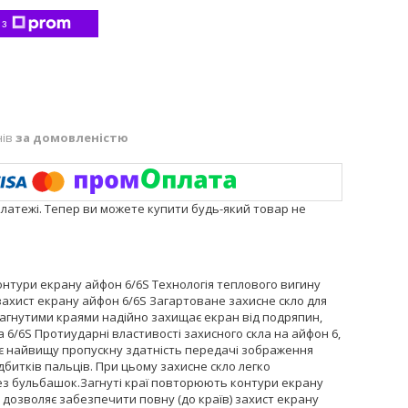
 з
нів
за домовленістю
платежі. Тепер ви можете купити будь-який товар не
нтури екрану айфон 6/6S Технологія теплового вигину
 захист екрану айфон 6/6S Загартоване захисне скло для
 загнутими краями надійно захищає екран від подряпин,
6/6S Протиударні властивості захисного скла на айфон 6,
є найвищу пропускну здатність передачі зображення
дбитків пальців. При цьому захисне скло легко
без бульбашок.Загнуті краї повторюють контури екрану
а дозволяє забезпечити повну (до країв) захист екрану