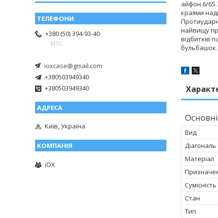
айфон 6/6S 
краями над
Протиударні
найвищу пр
+380 (50) 394-93-40
відбитків п
МТС
бульбашок.
ioxcase@gmail.com
+380503949340
+380503949340
Характ
Основні
Київ, Україна
Вид
Діагональ
Матеріал
iOX
Призначе
Сумісність
Стан
Тип