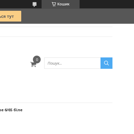
Кошик
e 6/6S біле