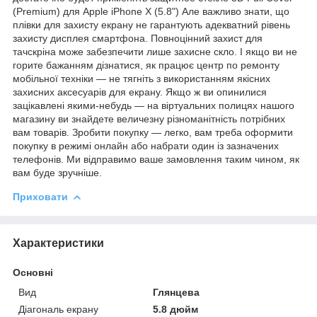
(Premium) для Apple iPhone X (5.8") Але важливо знати, що
плівки для захисту екрану не гарантують адекватний рівень
захисту дисплея смартфона. Повноцінний захист для
тачскріна може забезпечити лише захисне скло. І якщо ви не
горите бажанням дізнатися, як працює центр по ремонту
мобільної техніки — не тягніть з використанням якісних
захисних аксесуарів для екрану. Якщо ж ви опинилися
зацікавлені якими-небудь — на віртуальних полицях нашого
магазину ви знайдете величезну різноманітність потрібних
вам товарів. Зробити покупку — легко, вам треба оформити
покупку в режимі онлайн або набрати один із зазначених
телефонів. Ми відправимо ваше замовлення таким чином, як
вам буде зручніше.
Приховати
Характеристики
Основні
Вид
Глянцева
Діагональ екрану
5.8 дюйм