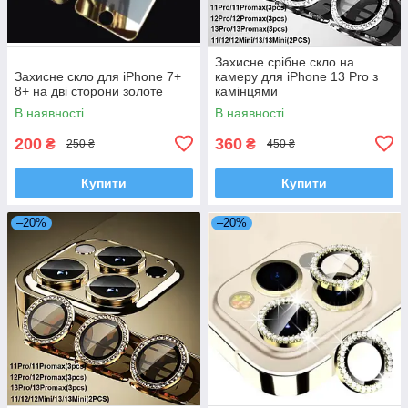
Захисне срібне скло на
Захисне скло для iPhone 7+
камеру для iPhone 13 Pro з
8+ на дві сторони золоте
камінцями
В наявності
В наявності
200
360
₴
₴
250 ₴
450 ₴
Купити
Купити
–20%
–20%