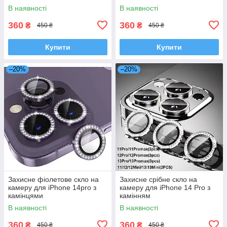
В наявності
В наявності
360
360
₴
₴
450 ₴
450 ₴
Купити
Купити
–20%
–20%
Захисне фіолетове скло на
Захисне срібне скло на
камеру для iPhone 14pro з
камеру для iPhone 14 Pro з
камінцями
камінням
В наявності
В наявності
360
360
₴
₴
450 ₴
450 ₴