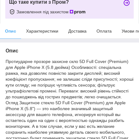
Що таке купити з Пром?
Замовлення під захистом
Опис
Характеристики
Доставка
Оплата
Умови п
Опис
Протиударне прозоре захисне скло 5D Full Cover (Premium)
для Apple iPhone X (5.8 дюйма) Особливості: спеціальна
рамка, яка дозволяє повністю закрити дисплей; високий
коефіцієнт пропускання; не залишає сліди присутності; хороші
кути огляду; не погіршує чутливість сенсора; фільтрує
ультрафіолетові промені. Переваги: високий рівень стійкості
до пошкоджень від гострих предметів; легко очищається.
Огляд Защитное стекло 5D Full Cover (Premium) для Apple
iPhone X (5.8") — это наиболее значимый защитный
аксессуар для вашего телефона, игнорируя который вы
остаетесь один на один с вероятностью однажды разбить
мониторчик. А в том случае, если у вас есть желание
сохранить наиболее уязвимую деталь своего мобильного,
достаточно будет применять защитное стекло 5D Full Cover