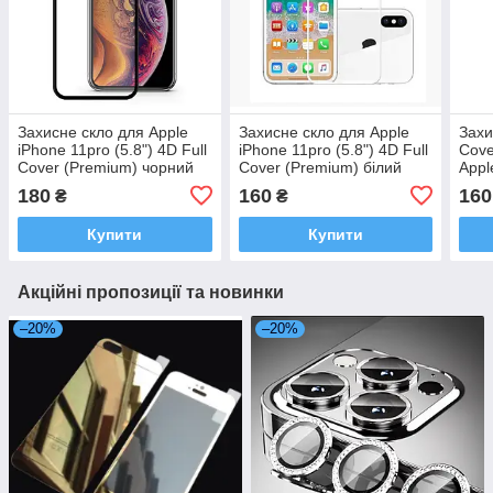
Захисне скло для Apple
Захисне скло для Apple
Захи
iPhone 11pro (5.8") 4D Full
iPhone 11pro (5.8") 4D Full
Cove
Cover (Premium) чорний
Cover (Premium) білий
Appl
обід
обід
біле
180
160
160
₴
₴
Купити
Купити
Акційні пропозиції та новинки
–20%
–20%