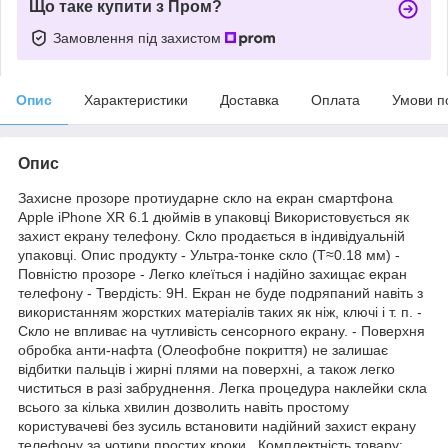
Що таке купити з Пром?
Замовлення під захистом
Опис
Характеристики
Доставка
Оплата
Умови п
Опис
Захисне прозоре протиударне скло на екран смартфона
Apple iPhone XR 6.1 дюймів в упаковці Використовується як
захист екрану телефону. Скло продається в індивідуальній
упаковці. Опис продукту - Ультра-тонке скло (T≈0.18 мм) -
Повністю прозоре - Легко клеїться і надійно захищає екран
телефону - Твердість: 9H. Екран не буде подряпаний навіть з
використанням жорстких матеріалів таких як ніж, ключі і т. п. -
Скло не впливає на чутливість сенсорного екрану. - Поверхня
обробка анти-нафта (Олеофобне покриття) не залишає
відбитки пальців і жирні плями на поверхні, а також легко
чиститься в разі забруднення. Легка процедура наклейки скла
всього за кілька хвилин дозволить навіть простому
користувачеві без зусиль встановити надійний захист екрану
телефону за чотири простих кроки . Комплектність товару: