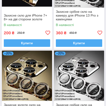
Захисне срібне скло на
Захисне скло для iPhone 7+
камеру для iPhone 13 Pro з
8+ на дві сторони золоте
камінцями
В наявності
В наявності
200
360
₴
₴
250 ₴
450 ₴
Купити
Купити
–20%
–20%
Захисне золоте скло на
Захисне срібне скло на