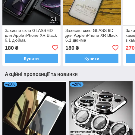
Захисне скло GLASS 6D
Захисне скло GLASS 6D
Захи
для Apple iPhone XR Black
для Apple iPhone XR Black
каме
6.1 дюйма
6.1 дюйма
з ка
180
180
270
₴
₴
Купити
Купити
Акційні пропозиції та новинки
–20%
–20%