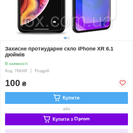
Захисне протиударне скло iPhone XR 6.1
дюймів
В наявності
Код: 766XR
Роздріб
100
₴
Купити
або
Купити з