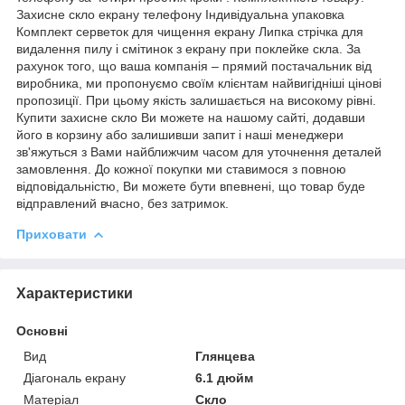
Захисне скло екрану телефону Індивідуальна упаковка
Комплект серветок для чищення екрану Липка стрічка для
видалення пилу і смітинок з екрану при поклейке скла. За
рахунок того, що ваша компанія – прямий постачальник від
виробника, ми пропонуємо своїм клієнтам найвигідніші цінові
пропозиції. При цьому якість залишається на високому рівні.
Купити захисне скло Ви можете на нашому сайті, додавши
його в корзину або залишивши запит і наші менеджери
зв'яжуться з Вами найближчим часом для уточнення деталей
замовлення. До кожної покупки ми ставимося з повною
відповідальністю, Ви можете бути впевнені, що товар буде
відправлений вчасно, без затримок.
Приховати
Характеристики
Основні
Вид
Глянцева
Діагональ екрану
6.1 дюйм
Матеріал
Скло