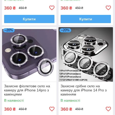
360
360
₴
₴
450 ₴
450 ₴
Купити
Купити
–20%
–20%
Захисне фіолетове скло на
Захисне срібне скло на
камеру для iPhone 14pro з
камеру для iPhone 14 Pro з
камінцями
камінням
В наявності
В наявності
360
360
₴
₴
450 ₴
450 ₴