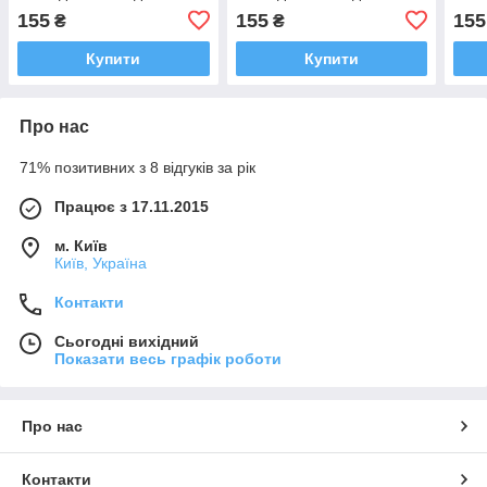
Iphone 7 і Iphone 8
Iphone 7 і Iphone 8
Ipho
155
155
155
₴
₴
золотий
рожевий
Купити
Купити
Про нас
71% позитивних з 8 відгуків за рік
Працює з 17.11.2015
м. Київ
Київ, Україна
Контакти
Сьогодні вихідний
Показати весь графік роботи
Про нас
Контакти