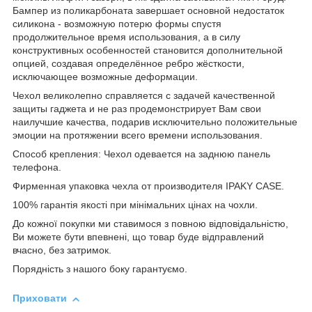
Бампер из поликарбоната завершает основной недостаток
силикона - возможную потерю формы спустя
продолжительное время использования, а в силу
конструктивных особенностей становится дополнительной
опцией, создавая определённое ребро жёсткости,
исключающее возможные деформации.
Чехол великолепно справляется с задачей качественной
защиты гаджета и не раз продемонстрирует Вам свои
наилучшие качества, подарив исключительно положительные
эмоции на протяжении всего времени использования.
Способ крепления: Чехол одевается на заднюю панель
телефона.
Фирменная упаковка чехла от производителя IPAKY CASE.
1
00% гарантія якості при мінімальних цінах на чохли.
До кожної покупки ми ставимося з повною відповідальністю,
Ви можете бути впевнені, що товар буде відправлений
вчасно, без затримок.
Порядність з нашого боку гарантуємо.
Приховати