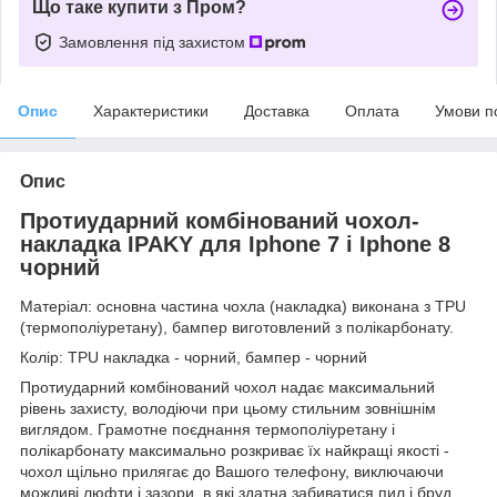
Що таке купити з Пром?
Замовлення під захистом
Опис
Характеристики
Доставка
Оплата
Умови п
Опис
Протиударний комбінований чохол-
накладка IPAKY для Iphone 7 і Iphone 8
чорний
Матеріал: основна частина чохла (накладка) виконана з TPU
(термополіуретану), бампер виготовлений з полікарбонату.
Колір: TPU накладка - чорний, бампер - чорний
Протиударний комбінований чохол надає максимальний
рівень захисту, володіючи при цьому стильним зовнішнім
виглядом. Грамотне поєднання термополіуретану і
полікарбонату максимально розкриває їх найкращі якості -
чохол щільно прилягає до Вашого телефону, виключаючи
можливі люфти і зазори, в які здатна забиватися пил і бруд.