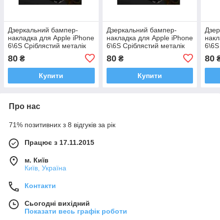
Дзеркальний бампер-
Дзеркальний бампер-
Дзер
накладка для Apple iPhone
накладка для Apple iPhone
накл
6\6S Сріблястий металік
6\6S Сріблястий металік
6\6S
80
80
80
₴
₴
Купити
Купити
Про нас
71% позитивних з 8 відгуків за рік
Працює з 17.11.2015
м. Київ
Київ, Україна
Контакти
Сьогодні вихідний
Показати весь графік роботи