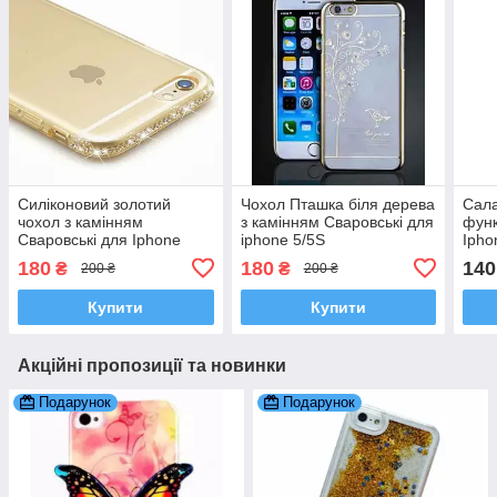
Силіконовий золотий
Чохол Пташка біля дерева
Сала
чохол з камінням
з камінням Сваровські для
функ
Сваровські для Iphone
iphone 5/5S
Ipho
5/5S
180
180
140
₴
₴
200 ₴
200 ₴
Купити
Купити
Акційні пропозиції та новинки
Подарунок
Подарунок