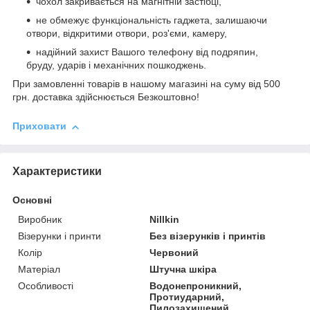
чохол закривається на магнітній застібці,
не обмежує функціональність гаджета, залишаючи
отвори, відкритими отвори, роз'єми, камеру,
надійний захист Вашого телефону від подряпин,
бруду, ударів і механічних пошкоджень.
При замовленні товарів в нашому магазині на суму від 500
грн. доставка здійснюється Безкоштовно!
Приховати
Характеристики
Основні
Виробник
Nillkin
Візерунки і принти
Без візерунків і принтів
Колір
Червоний
Матеріал
Штучна шкіра
Особливості
Водонепроникний,
Протиударний,
Пилозахищений