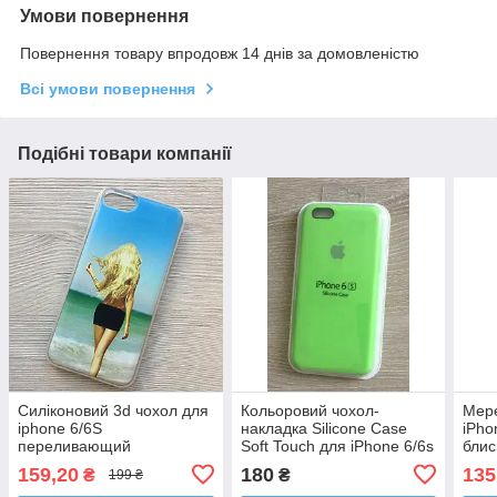
Умови повернення
Повернення товару впродовж 14 днів за домовленістю
Всі умови повернення
Подібні товари компанії
Силіконовий 3d чохол для
Кольоровий чохол-
Мере
iphone 6/6S
накладка Silicone Case
iPho
переливающий
Soft Touch для iPhone 6/6s
блис
протиударний
159,20
180
135
₴
₴
199 ₴