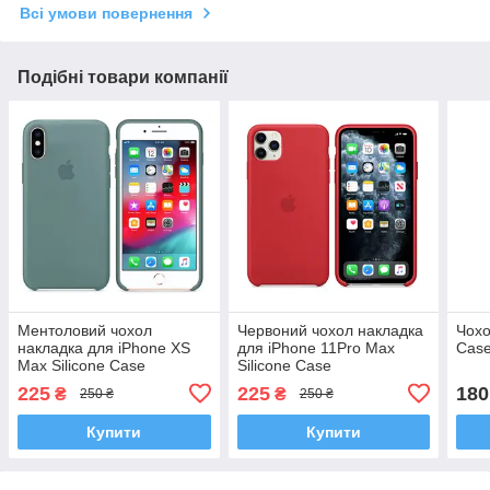
Всі умови повернення
Подібні товари компанії
Ментоловий чохол
Червоний чохол накладка
Чохо
накладка для iPhone XS
для iPhone 11Pro Max
Case
Max Silicone Case
Silicone Case
225
225
180
₴
₴
250 ₴
250 ₴
Купити
Купити