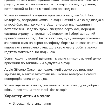
руці, одночасно захищаючи Ваш смартфон від подряпин,
потертостей та інших механічних пошкоджень.
Чохол виконаний з міцного приємного на дотик Soft Touch
матеріалу, всередині чохла на задній стінці є м'яка підкладка з
мікрофібри, яка захистить Ваш телефон від подряпин і
потертостей. Завдяки трохи виступає бортикам, передня
частина екрану не треться об поверхню і зберігає гарний
привабливий вигляд. Також важливо, що у випадку поклейки
захисного скла на екран телефону, бортики не заважають і не
підривають поверхню скла, що у свою чергу робить захист
гаджета максимально надійною.
Зовні чохол покритий щільним і м'яким силіконом, який дуже
приємний по тактильним відчуттям в руці.
Apple Silicone Case - це чохол, який зможе вас приємно
здивувати, а також захистити ваш новий телефон в самих
непередбачених ситуаціях.
Чохол одягається на задню панель телефону, дуже добре і
щільно лежить на телефоні, без зазорів.
Характеристики чохла:
Висока якість виконання