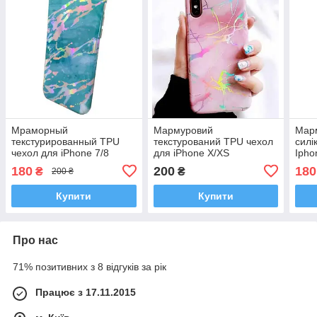
Мраморный
Мармуровий
Мар
текстурированный TPU
текстурований TPU чехол
силі
чехол для iPhone 7/8
для iPhone X/XS
Ipho
180
200
180
₴
₴
200 ₴
Купити
Купити
Про нас
71% позитивних з 8 відгуків за рік
Працює з 17.11.2015