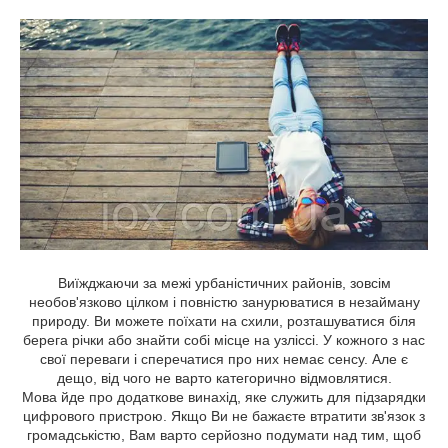
Виїжджаючи за межі урбаністичних районів, зовсім
необов'язково цілком і повністю занурюватися в незайману
природу. Ви можете поїхати на схили, розташуватися біля
берега річки або знайти собі місце на узліссі. У кожного з нас
свої переваги і сперечатися про них немає сенсу. Але є
дещо, від чого не варто категорично відмовлятися.
Мова йде про додаткове винахід, яке служить для підзарядки
цифрового пристрою. Якщо Ви не бажаєте втратити зв'язок з
громадськістю, Вам варто серйозно подумати над тим, щоб