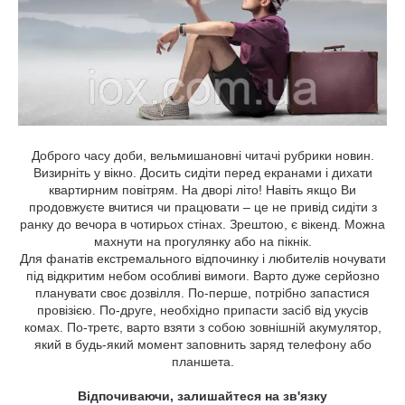
Доброго часу доби, вельмишановні читачі рубрики новин.
Визирніть у вікно. Досить сидіти перед екранами і дихати
квартирним повітрям. На дворі літо! Навіть якщо Ви
продовжуєте вчитися чи працювати – це не привід сидіти з
ранку до вечора в чотирьох стінах. Зрештою, є вікенд. Можна
махнути на прогулянку або на пікнік.
Для фанатів екстремального відпочинку і любителів ночувати
під відкритим небом особливі вимоги. Варто дуже серйозно
планувати своє дозвілля. По-перше, потрібно запастися
провізією. По-друге, необхідно припасти засіб від укусів
комах. По-третє, варто взяти з собою зовнішній акумулятор,
який в будь-який момент заповнить заряд телефону або
планшета.
Відпочиваючи, залишайтеся на зв'язку