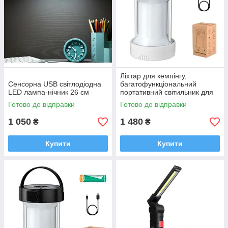
Ліхтар для кемпінгу,
Сенсорна USB світлодіодна
багатофункціональний
LED лампа-нічник 26 см
портативний світильник для
дому, намету та ін. Білий
Готово до відправки
Готово до відправки
1 050
1 480
₴
₴
Купити
Купити