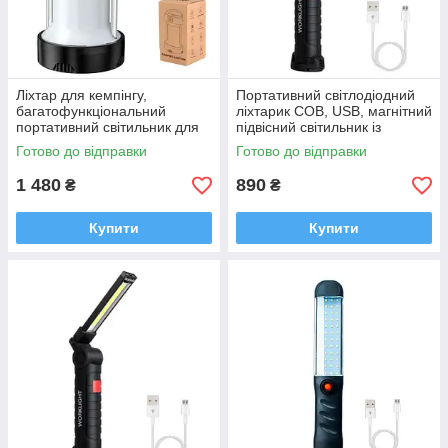
Ліхтар для кемпінгу,
Портативний світлодіодний
багатофункціональний
ліхтарик COB, USB, магнітний
портативний світильник для
підвісний світильник із
дому, намету та ін. Чорний
вбудованим акумулятором
Готово до відправки
Готово до відправки
1 480
890
₴
₴
Купити
Купити