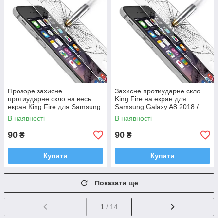
Прозоре захисне
Захисне протиударне скло
протиударне скло на весь
King Fire на екран для
екран King Fire для Samsung
Samsung Galaxy A8 2018 /
J7 2017 / J720 / CDMA
A530 в упаковці
В наявності
В наявності
90
90
₴
₴
Купити
Купити
Показати ще
1
/ 14