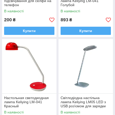
підсвічування для селфи на
лампа Keliying LM-041
телефон
Голубой
В наявності
В наявності
200
893
₴
₴
Купити
Купити
Настольная светодиодная
Світлодіодна настільна
лампа Keliying LM-041
лампа Keliying LM05 LED з
Красный
USB роз'ємом для зарядки
смартфона
В наявності
В наявності